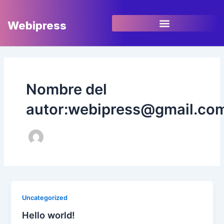
Ir
contenido
al
Webipress
contenido
Nombre del
autor:webipress@gmail.co
Uncategorized
Hello world!