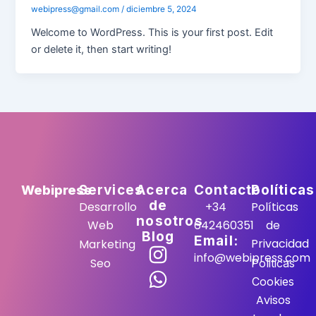
webipress@gmail.com
/
diciembre 5, 2024
Welcome to WordPress. This is your first post. Edit
or delete it, then start writing!
Webipress
Services
Acerca
Contacto
Políticas
de
Desarrollo
+34
Políticas
nosotros
Web
642460351
de
Blog
Email:
Privacidad
Marketing
I
W
info@webipress.com
Seo
Politicas
n
h
Cookies
s
a
Avisos
t
t